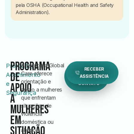
pela OSHA (Occupational Health and Safety
Administration).
Programa
Proteção,
A Mantena Global
ENTRAR
RECEBER
de
Care oferece
Acolhimento
ASSISTÊNCIA
EM
orientação e
e
CONTATO
Apoio
apoio a mulheres
Segurança
a
que enfrentam
Mulheres
situações de
violência
em
doméstica ou
Situação
abuso,