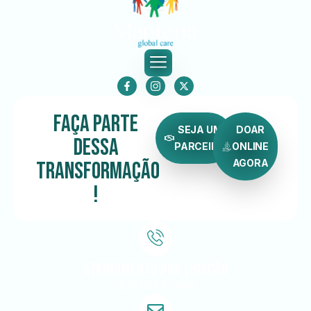
Faça Parte
SEJA UM
DOAR
dessa
PARCEIRO
ONLINE
Transformação
AGORA
!
Atendimento por ligação
(973) 344 1644