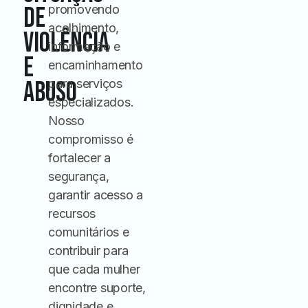
de
promovendo
acolhimento,
Violência
informação e
e
encaminhamento
Abuso
para serviços
especializados.
Nosso
compromisso é
fortalecer a
segurança,
garantir acesso a
recursos
comunitários e
contribuir para
que cada mulher
encontre suporte,
dignidade e