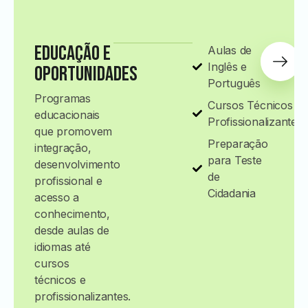
Educação e
Aulas de
Inglês e
Oportunidades
Português
Programas
Cursos Técnicos e
educacionais
Profissionalizantes
que promovem
Preparação
integração,
para Teste
desenvolvimento
de
profissional e
Cidadania
acesso a
conhecimento,
desde aulas de
idiomas até
cursos
técnicos e
profissionalizantes.