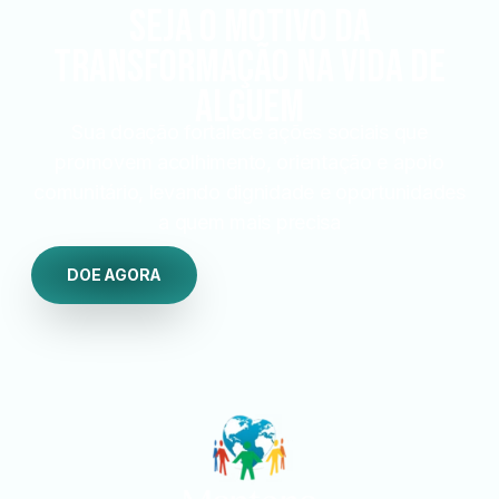
seja o motivo da
transformação na vida de
alguem
Sua doação fortalece ações sociais que
promovem acolhimento, orientação e apoio
comunitário, levando dignidade e oportunidades
a quem mais precisa
DOE AGORA