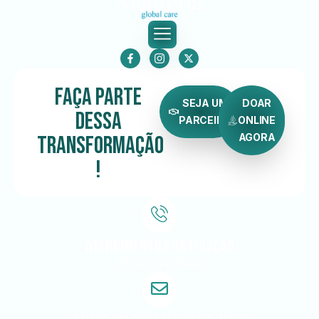
Faça Parte
SEJA UM
DOAR
dessa
PARCEIRO
ONLINE
Transformação
AGORA
!
Atendimento por ligação
(973) 344 1644